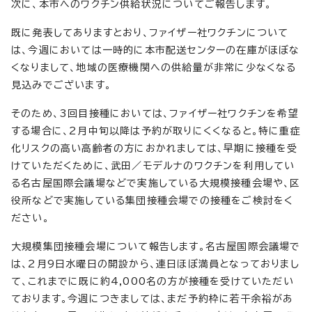
次に、本市へのワクチン供給状況についてご報告します。
既に発表してありますとおり、ファイザー社ワクチンについて
は、今週においては一時的に本市配送センターの在庫がほぼな
くなりまして、地域の医療機関への供給量が非常に少なくなる
見込みでございます。
そのため、3回目接種においては、ファイザー社ワクチンを希望
する場合に、2月中旬以降は予約が取りにくくなると。特に重症
化リスクの高い高齢者の方におかれましては、早期に接種を受
けていただくために、武田／モデルナのワクチンを利用してい
る名古屋国際会議場などで実施している大規模接種会場や、区
役所などで実施している集団接種会場での接種をご検討をく
ださい。
大規模集団接種会場について報告します。名古屋国際会議場で
は、2月9日水曜日の開設から、連日ほぼ満員となっておりまし
て、これまでに既に約4,000名の方が接種を受けていただい
ております。今週につきましては、まだ予約枠に若干余裕があ