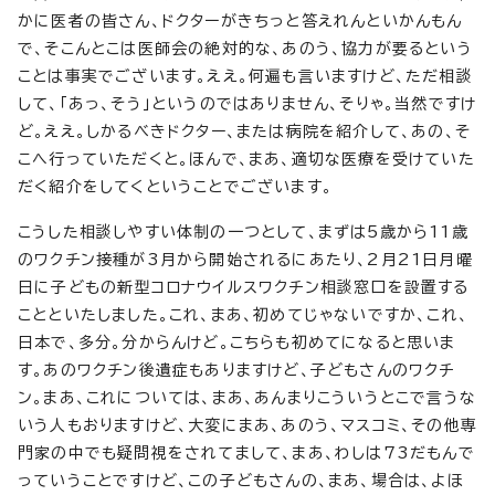
かに医者の皆さん、ドクターがきちっと答えれんといかんもん
で、そこんとこは医師会の絶対的な、あのう、協力が要るという
ことは事実でございます。ええ。何遍も言いますけど、ただ相談
して、「あっ、そう」というのではありません、そりゃ。当然ですけ
ど。ええ。しかるべきドクター、または病院を紹介して、あの、そ
こへ行っていただくと。ほんで、まあ、適切な医療を受けていた
だく紹介をしてくということでございます。
こうした相談しやすい体制の一つとして、まずは5歳から11歳
のワクチン接種が3月から開始されるにあたり、2月21日月曜
日に子どもの新型コロナウイルスワクチン相談窓口を設置する
ことといたしました。これ、まあ、初めてじゃないですか、これ、
日本で、多分。分からんけど。こちらも初めてになると思いま
す。あのワクチン後遺症もありますけど、子どもさんのワクチ
ン。まあ、これについては、まあ、あんまりこういうとこで言うな
いう人もおりますけど、大変にまあ、あのう、マスコミ、その他専
門家の中でも疑問視をされてまして、まあ、わしは73だもんで
っていうことですけど、この子どもさんの、まあ、場合は、よほ