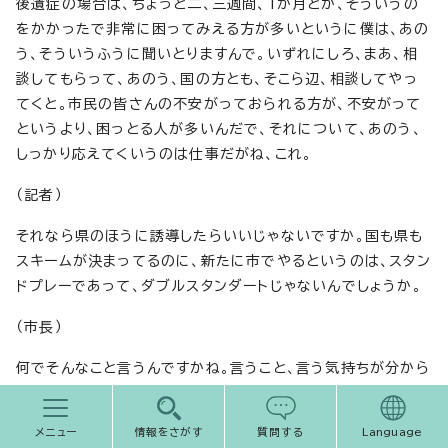
後遺症の場合は、ちょっと二、三週間、1か月とか、そういうの
をかかったで非常に困ってみえる方が多いというに僕は、あの
う、そういうふうに聞いとりますんで。いずれにしろ、まあ、相
談してもらって、あのう、国の方とも、そこら辺、相談してやっ
てくと。市民の皆さんの不安がっておられる方が、不安がって
というより、困っとる人が多いんだで、それについて、あのう、
しっかり応えてくいうのは仕事だがね、これ。
（記者）
それなら県のほうに誘導したらいいじゃないですか。国も県も
スキームが決まってるのに、新たに市でやるというのは、スタン
ドプレーであって、ダブルスタンダートじゃないんでしょうか。
（市長）
何でそんなこと言うんですかね。言うこと、言う気持ちが分から
んわ。ほんな、あのう、2兆円もの予算持っとるとこで、名古屋
市立大学、医学部もあり、ほれから附属病院もあって、でしょ
メニュー
情報をさがす
質問する
Language
う。で、ワクチンもたくさんみんなに打っとるわけでしょう。打