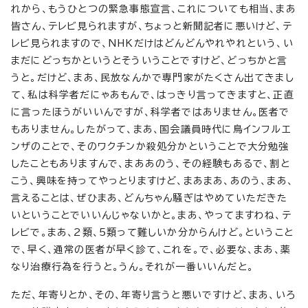
れから、もうひとつの緊急事態宣言、これについても相当、まあ
皆さん、テレビ見られますが、ちょっと新聞記者に悪いけど、テ
レビ見られますので、NHKだけはどんどんやれやれという、い
まだにどっちかというとそういうことですけど、どっちかと言
うと。だけど、まあ、民放なんかで専門家がたくさん出てきまし
て、私は科学者だにゃあもんで、はっきり言ってきますと、正直
に言ったほうがいいんですが、科学者ではありません。医者で
もありません。したがって、まあ、国会議員時代に鳥インフルエ
ンザのことで、そのワクチンか殺処分かということで大分勉強
したこともありますんで、まああのう、その経験もあるで、割と
こう、興味を持ってやっとりますけど、まあまあ、あのう、まあ、
言えることは、ぜひまあ、どんちゃん騒ぎはやめていただきた
いということでいいんじゃないかと。まあ、やってますわね、テ
レビで。まあ、2類、5類って難しいか分からんけど。ということ
で、早く、通常の医者が早く診て、これを。で、必要な、まあ、薬
なり治療行為を行うと。うん。それが一番いいんだと。
ただ、年寄りとか、その、年寄り言うと悪いですけど、まあ、いろ