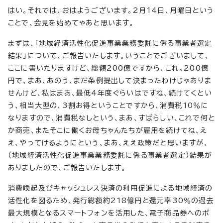
はい。それでは、おはようございます。2月14日、月曜日という
ことで、会見を始めてゃあと思います。
まずは、「地域経済活性化促進事業業務委託に係る事業者選定
結果」について、ご報告いたします。いうことでございまして、
ここに書いたりますけど、総額200億ですから、これ。200億
円で、まあ、あのう、まだ条例提出して決まったわけじゃありま
せんけど、私はまあ、最低4年度ぐらいはですね、続けてくとい
う、相当大型の、3割お得ということですから、消費税10％に
なりますので、消費税なしという、まあ、すばらしい、これで何と
か商売、またそこに働くお母ちゃんたちが雇用を続けてね、え
え、やってけるようにという、まあ、ええ政策だと思いますが、
（地域経済活性化促進事業業務委託に係る事業者選定）結果が
ありましたので、ご報告いたします。
消費喚起及びキャッシュレス決済の利用促進による地域経済の
活性化を図るため、発行総額約218億円と還元率30％の過去
最大規模となるスマートフォンを活用した、電子商品券へのポ