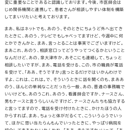
変に重要なことであると認識しております。今後、市医師会は
じめ関係機関と連携して、患者さんが相談しやすい体制を構築
してまいりたいと考えております。
まあ、私はネットでも、あのう、そのときにちょうど外へ出てき
たときに、あのう、テレビでもしゃべってますけど、今週中に何
とかできんかと、まあ、言っとることは事実でございますけど。
まあこれ、あのう、相談窓口ってどうやってつくるかということ
なんだけど、あの、泉大津市か、あそこにも連絡して、ちょっと
相談したいですが、まあ、電話を受ける、この、市の職員が電話
を受けて、「ああ、そうですか」言っとるだけではいかんわけで
すよ、これは、これは。で、そういうときに話を聞くのも、まああ
のう、ほんとの単純なことだったら一般、あの、普通の事務職で
いいけども、あのうこれ、あのう、看護師会ですか、ナースさん、
男もナースと言うらしいんですけど、ナースさんたちも協力する
と言ってますので、電話を受け付けたときに、かけたほうの人
からすれば、まあ、ちょっと体がだるくて、こういうふうでいっ
て、ほかに思い当たらんもんでいったときに、やっぱり病院を