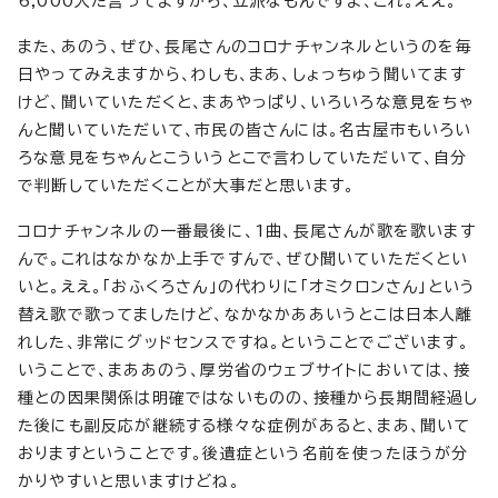
6,000人だ言ってますから、立派なもんですよ、これ。ええ。
また、あのう、ぜひ、長尾さんのコロナチャンネルというのを毎
日やってみえますから、わしも、まあ、しょっちゅう聞いてます
けど、聞いていただくと、まあやっぱり、いろいろな意見をちゃ
んと聞いていただいて、市民の皆さんには。名古屋市もいろい
ろな意見をちゃんとこういうとこで言わしていただいて、自分
で判断していただくことが大事だと思います。
コロナチャンネルの一番最後に、1曲、長尾さんが歌を歌います
んで。これはなかなか上手ですんで、ぜひ聞いていただくとい
いと。ええ。「おふくろさん」の代わりに「オミクロンさん」という
替え歌で歌ってましたけど、なかなかああいうとこは日本人離
れした、非常にグッドセンスですね。ということでございます。
いうことで、まああのう、厚労省のウェブサイトにおいては、接
種との因果関係は明確ではないものの、接種から長期間経過し
た後にも副反応が継続する様々な症例があると、まあ、聞いて
おりますということです。後遺症という名前を使ったほうが分
かりやすいと思いますけどね。