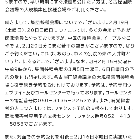
りますので、早い時期にすぐ接種を受けたい方は、名古屋国際
会議場の大規模集団接種会場をご利用ください。
続きまして、集団接種会場についてでございます。2月19日
（土曜日）、20日日曜日につきましては、多くの会場で予約が
ほぼ満員となっておりますが、中区の接種会場、イーブルなご
やでは、2月20日分にまだ若干の空きがございますので、ぜひ
ご予約ください。これは、あのう、中区の別院の東の大井町と
いうとこにあるとこでございます。なお、明日2月15日火曜日
午前9時から、集団接種会場の3月5日土曜日、6日日曜日の予
約の受付も開始します。名古屋国際会議場の大規模集団接種会
場も引き続き予約を受け付けております。予約は、予約専用ウ
ェブサイト及びコールセンターで行っております。コールセンタ
ーの電話番号は050－3135－2252です。また、聴覚障害
者の方につきましては、ファクスで予約の支援をしております。
聴覚障害者専用予約支援センター、ファクス番号052－413
－5853でございます。
また、対面での予約受付を明後日2月16日水曜日に実施いた