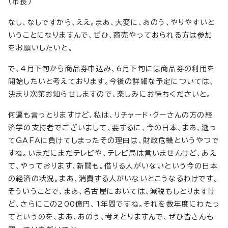
（市長）
なし、なしですから、ええ。まあ、大変に、あのう、やりやすいと
いうことになりますんで、ぜひ、商売やっておられる方は参加
をお願いしたいと。
で、4月下旬から商品券申込み、6月下旬には商品券の利用を
開始したいと考えております。今後の詳細な予定については、
決まり次第お知らせしますので、楽しみにお待ちくださいと。
何遍も言っとりますけど、私は、リチャード・クーさんの方の経
済学の支持者でございまして、要するに、今の日本、まあ、遡っ
てGAFAに負けてしまったその理由は、財政危機というやつで
すね。いまだにまだテレビや、テレビ局は言いませんけど、あえ
て、やっております、新聞も。借りる人がいないという今の日本
の経済の状況。まあ、消費する人がいないとこうなるわけです。
そういうことで、まあ、名古屋においては、減税もしとりますけ
ど、さらにこの200億円、1年間ですね。それを数年度にわたっ
てというのを、まあ、あのう、考えとりますんで、ぜひ皆さんも