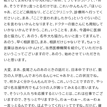
紹介してまあわないかんわね。「ああ、そうですか」いって、「あ
あ、そうですか」言っとるだけでは、これいかんもんで。「ほいじ
ゃあ、どこどこ病院なり、どこどこクリニック、診療所へ行ってく
ださい」と。まあ、「ここで言われましたから」というぐらいのこ
とを言わないかんとなりますと、ドクターの皆さんにも周知して
いかないかんですから、これ。いうことを、まあ、今週中に医師
会と協力して、あのう、名市大も協力したいと言ってますんで、
あのう、早く相談窓口。まあ、相談だけじゃないです。ちょっと
言葉は改めないかんけど。当然医療機関を紹介していただける
というこってございますので、あのう、始めさせていただきた
いと思います。
大変、まあ、長尾さんのあのときの話だと、日本中ですけど、数
万の人が苦しんでおられるんじゃにゃあかと、この状況でね。
で、何かよく分からんもんだから、これ。いうことですので、やっ
ぱり名古屋市内でもようけの人が困ってみえると思いますん
で、そういう人たちを応援するということは、これは仕事でござ
いますので、きちっとやりますから。わぁーわぁー、わぁーわぁ
ー言っとるんですわ、はよやってくれいってですね。だけど、確