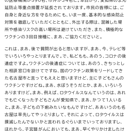
の医療機関が590名、市外が34名と。本日から、愛知県のまん
延防止等重点措置が延長されております。市民の皆様には、ご
自身と身近な方を守るためにも、いま一度、基本的な感染防止
対策を徹底していただくとともに、外出する際は、混雑した場
所や感染リスクの高い場所は避けていただき、また、積極的な
ワクチンの3回目接種に、まあ、ご協力くださいと。
これは、まあ、後で質問が出ると思いますが、まあ、今、テレビ等
でいろいろやっとりますんで。で、私どもも、あのう、コロナの後
遺症ですよ。ワクチンの後遺症については、あのう、きちっとし
た相談窓口を設けてですね、国のワクチン政策をリードしてき
た名古屋市と言ってもええと思いますけど、主に子どもさんの
ワクチンですけどね。まあ、水ぼうそうだとか、まあ、いろいろ
ありますけど。まあ、例えば、ロタウイルスなんていうのは、あれ
でも亡くなった子どもさんが愛知県で、まあ、かつて1人いる
と。まあ、子どもの下痢みたいなもんですけど、ああいうのも名
古屋は率先してやっとりまして、それによって、ロタウイルスは
撲滅したんでないかと言われるぐらいまでいっておりますし、
ほれから、子宮頸がんにおいても、まあ、早くやりかけましたけ