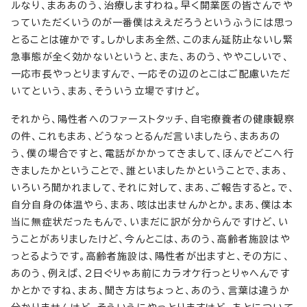
ルなり、まああのう、治療しますわね。早く開業医の皆さんでや
っていただくいうのが一番僕はええだろうというふうには思っ
とることは確かです。しかしまあ全然、このまん延防止ないし緊
急事態が全く効かないというと、また、あのう、ややこしいで、
一応市長やっとりますんで、一応その辺のとこはご配慮いただ
いてという、まあ、そういう立場ですけど。
それから、陽性者へのファーストタッチ、自宅療養者の健康観察
の件、これもまあ、どうなっとるんだ言いましたら、まああの
う、僕の場合ですと、電話がかかってきまして、ほんでどこへ行
きましたかということで、誰といましたかということで、まあ、
いろいろ聞かれまして、それに対して、まあ、ご報告すると。で、
自分自身の体温やら、まあ、咳は出ませんかとか。まあ、僕は本
当に無症状だったもんで、いまだに訳が分からんですけど、い
うことがありましたけど、今んとこは、あのう、高齢者施設はや
っとるようです。高齢者施設は、陽性者が出ますと、その方に、
あのう、例えば、2日ぐりゃあ前にカラオケ行っとりゃへんです
かとかですね、まあ、聞き方はちょっと、あのう、言葉は違うか