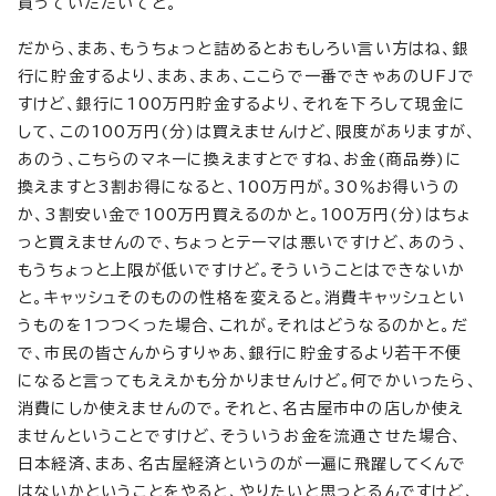
買っていただいてと。
だから、まあ、もうちょっと詰めるとおもしろい言い方はね、銀
行に貯金するより、まあ、まあ、ここらで一番できゃあのUFJで
すけど、銀行に100万円貯金するより、それを下ろして現金に
して、この100万円(分)は買えませんけど、限度がありますが、
あのう、こちらのマネーに換えますとですね、お金(商品券)に
換えますと3割お得になると、100万円が。30％お得いうの
か、3割安い金で100万円買えるのかと。100万円(分)はちょ
っと買えませんので、ちょっとテーマは悪いですけど、あのう、
もうちょっと上限が低いですけど。そういうことはできないか
と。キャッシュそのものの性格を変えると。消費キャッシュとい
うものを1つつくった場合、これが。それはどうなるのかと。だ
で、市民の皆さんからすりゃあ、銀行に貯金するより若干不便
になると言ってもええかも分かりませんけど。何でかいったら、
消費にしか使えませんので。それと、名古屋市中の店しか使え
ませんということですけど、そういうお金を流通させた場合、
日本経済、まあ、名古屋経済というのが一遍に飛躍してくんで
はないかということをやると、やりたいと思っとるんですけど、