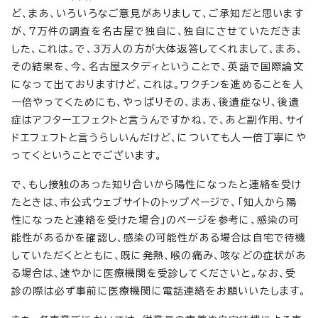
ど、まあ、いろいろなご意見がありまして、ご承知だと思います
が、7万件の調査を名古屋で独自に、独自にさせていただきま
した、これは。で、3万人の方が大体返答してくれまして、まあ、
その結果を、今、名古屋スタディということで、英語で国際論文
になって出ておりますけど、これは。ワクチンを進めることを人
一倍やってくためにも、やっぱりその、まあ、後遺症なり、後遺
症はアフターエフェクトと言うんですかね、で、あと副作用、サイ
ドエフェフトと言うらしいんだけど、についても人一倍丁寧にや
ってくということでございます。
で、もし接触のあった知り合いから陽性になったと連絡を受け
たときは、市公式ウェブサイトのトップページで、「知人から陽
性になったと連絡を受けた場合」のページを参考に、感染の可
能性があるかを確認し、感染の可能性がある場合は自宅で待機
していただくとともに、既に発熱、喉の痛み、咳などの症状があ
る場合は、速やかに医療機関を受診してくださいと。なお、受
診の際は必ず事前に医療機関に電話連絡をお願いいたします。