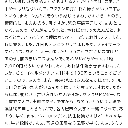
んな基礎疾患のある人とか肥えとる人とかいうのは、まあ、若
干やっぱり危ないんで、ワクチンを打たれたほうがいいですよ
という、まあ、今んとこそういう感じですわ。ですから、あのう、
積極的に、まああのう、何ですか、緊急事態宣言して、まあとに
かく、あのう、がんがんにやれと。やればそれでええんだと、少
なくとも、いうふうでは僕はないですけど、これは。ええ。まあ、
特に薬の、また、昨日もテレビでやってましたね、ファイザーで
すか、1つ、あのう、えー、作ったということでございますけど、
あのう、前の赤いやつなんかで、あれがいくらやった、1粒
2,000円ぐらいですかね、あれ。あれは保険ききますわね、た
しか。だで、イベルメクチンは1ドルで130円というこってござ
いますので。あのう、まあ、長尾(和宏)さんなんかはそれで、現
に自分が治した人がいるんだとはっきり言ってますわね。だか
ら私は、彼という言い方はいかんですが、やっぱりドクター、専
門家ですんで、実績のある、ですから、あのう、そういう立場で
僕は物を申しとると。だで、名古屋市立大学と一緒になって、あ
のう、早く、まあ、イベルメクチン、抗生物質ですけど、あれを早
く、早い段階で、まあ、普通の風邪なら風邪で早く、まあ、タミフ