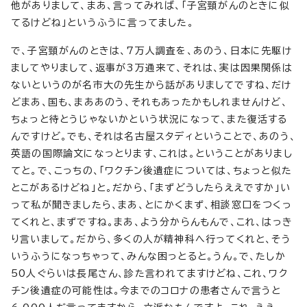
他がありまして、まあ、言ってみれば、「子宮頸がんのときに似
てるけどね」というふうに言ってました。
で、子宮頸がんのときは、7万人調査を、あのう、日本に先駆け
ましてやりまして、返事が3万通来て、それは、実は因果関係は
ないというのが名市大の先生から話がありましてですね、だけ
どまあ、国も、まああのう、それもあったかもしれませんけど、
ちょっと待とうじゃないかという状況になって、また復活する
んですけど。でも、それは名古屋スタディということで、あのう、
英語の国際論文になっとります、これは。ということがありまし
てと。で、こっちの、「ワクチン後遺症については、ちょっと似た
とこがあるけどね」と。だから、「まずどうしたらええですか」い
って私が聞きましたら、まあ、とにかくまず、相談窓口をつくっ
てくれと、まずですね。まあ、よう分からんもんで、これ、はっき
り言いまして。だから、多くの人が精神科へ行ってくれと、そう
いうふうになっちゃって、みんな困っとると。うん。で、たしか
50人ぐらいは長尾さん、診た言われてますけどね、これ、ワク
チン後遺症の可能性は。今までのコロナの患者さんで言うと