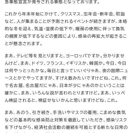
急事態宣言が発令される事態となっております。
これから年末年始にかけて、クリスマス、忘年会・新年会、初詣
など、人が集まることが予測されるイベントが続きますが、本格
的な冬を迎え、気温・湿度の低下や、暖房の使用に伴って換気
の頻度が低下するなどの要因により、感染の再拡大が起きるこ
とが懸念されます。
まあ、テレビ等を見とりますと、ヨーロッパですか。分かりませ
んけど、まあ、ドイツ、フランス、イギリスか、韓国か。今日、今日
は何やっとったかな。毎日と言っていいぐりゃあ、夜の国際ニュ
ースとかでやってますが、すげえ数みたいですけどね、これ。何
で名古屋、名古屋だにゃあ、日本が少にゃあのかということは
確かに、まあ、いろんな説が言われとりますけど。まあ、いっぺ
ん検証されると、検証せないかんと思いますけどね、これ。
まあ、あのう、引き続き、手洗いやマスクの着用、こまめな換気
などの基本的な感染防止対策を徹底していただき、感染リスク
を下げながら、経済社会活動の継続を可能とする新たな日常の