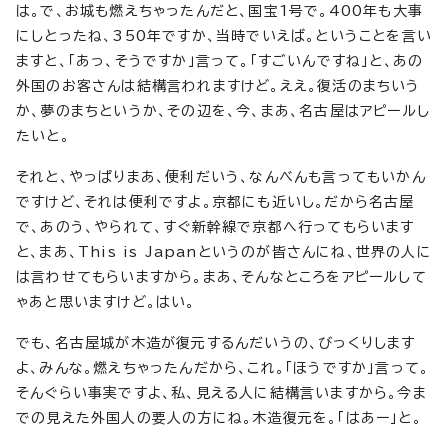
は。で、お城も燃えちゃったんだと、国宝1号で。400年も大事
にしとったね、350年ですか、当時でいえば。ということを言い
ますと、「あっ、そうですか」言って。「すごいんですね」と、あの
外国のお客さんは結構言われますけど。ええ。復活のまちいう
か、夢のまちというか、その辺を、今、まあ、名古屋はアピールし
たいと。
それと、やっぱりまあ、便利だいう、なんべんも言ってもいかん
ですけど、それは便利ですよ。京都にも近いし。だから名古屋
で、あのう、やられて、すぐ新幹線で京都へ行ってもらいます
と、まあ、This is Japanというのが皆さんにね、世界の人に
は言わせてもらいますから。まあ、そんなところをアピールして
ゃあと思いますけど。はい。
でも、名古屋城が木造が復元するんだいうの、びっくりします
よ、みんな。燃えちゃったんだから、これ。「ほうですか」言って。
そんぐらい事実ですよ、私、見える人に結構言いますから。今ま
での見えた外国人の要人の方にね。木造復元を。「はあー」と。