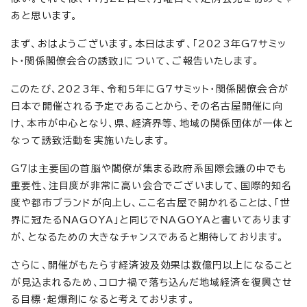
あと思います。
まず、おはようございます。本日はまず、「2023年G7サミッ
ト・関係閣僚会合の誘致」について、ご報告いたします。
このたび、2023年、令和5年にG7サミット・関係閣僚会合が
日本で開催される予定であることから、その名古屋開催に向
け、本市が中心となり、県、経済界等、地域の関係団体が一体と
なって誘致活動を実施いたします。
G7は主要国の首脳や閣僚が集まる政府系国際会議の中でも
重要性、注目度が非常に高い会合でございまして、国際的知名
度や都市ブランドが向上し、ここ名古屋で開かれることは、「世
界に冠たるNAGOYA」と同じでNAGOYAと書いてあります
が、となるための大きなチャンスであると期待しております。
さらに、開催がもたらす経済波及効果は数億円以上になること
が見込まれるため、コロナ禍で落ち込んだ地域経済を復興させ
る目標・起爆剤になると考えております。