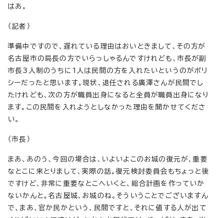
はあ。
（記者）
準備中ですので、遅れている理由はおいときまして、その方が
名古屋市の局長の方でいらっしゃるんですけれども、市長が副
市長3人制のうちに1人は民間の方を入れたいというのがポリ
シーだったと思います。現状、退任される廣澤さんが民間でし
たけれども、次の方が職員出身になると全員が職員出身になり
ます。この民間を入れようとしなかった理由を聞かせてくださ
い。
（市長）
まあ、あのう、今回の場合は、いよいよこのお城の復元が、重要
なとこに来とりまして、実際の話。復元検討委員会もちょっと後
ですけど、非常に重要なとこへいくと、総合計画を作っていか
ないかんと。名古屋城、お城のね。そういうことでございますん
で、まあ、官か民かという、民間ですと、それに値する人が出て