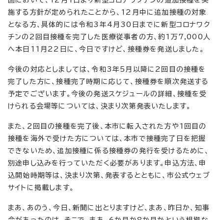
国において、12月1日より新型コロナワクチンの追加接種を実
施する方針が定められたことから、12月中に追加接種の対象
となる方、具体的には令和3年4月30日までに新型コロナワク
チンの2回目接種を完了した医療従事者の方、約1万7,000人
へ本日11月22日に、今日ですけど、接種券を発送しました。
今後の対応としましては、令和3年5月以降に2回目の接種を
完了した方に、接種完了時期に応じて、接種券を順次発送する
予定でございます。今後の発送スケジュールの詳細、接種を受
けられる会場等については、決まり次第発表いたします。
また、2回目の接種を完了後、本市に転入された方や1回目の
接種を海外で受けた方については、本市で接種完了日を把握
できないため、追加接種に係る接種券の発行を受けるために、
別途申し込みを行っていただく必要があります。申込方法、申
込開始時期等は、決まり次第、発表するとともに、市公式ウェブ
サイトに掲載します。
まあ、あのう、今日、新聞に出とりますけど、まあ、昨日か、知事