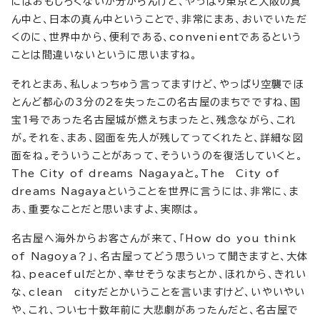
にはおもしろくないか分からんけど、やっぱり東京と大阪の真
ん中と、日本の真ん中ということで、非常にまあ、おいでいただ
くのに、世界中から、便利である、convenientであるという
ことは間違いないというに思いますね。
それとまあ、私しょっちゅう言ってますけど、やっぱり空襲でほ
とんど都心の3分の2を失ったこの名古屋のまちでですね、国
宝1号であった名古屋城が燃えちまったと、残念ながら、これ
が。それを、まあ、図面を先人が残してってくれたと、詳細な図
面をね。そういうことがあって、そういうのを復活していくと。
The City of dreams Nagayaと。The City of
dreams Nagayaということを世界に言うには、非常に、ま
あ、重要なことだと思いますよ、実際は。
名古屋へ海外からお客さんが来て、「How do you think
of Nagoya？」、名古屋ってどう思ういって聞きますと、大体
ね、peacefulだとか、幸せそうなまちとか、ほれから、きれい
な、clean cityだとかいうことを言いますけど、いやいやい
や、これ、つい七十数年前に大悲劇があったんだと、名古屋で