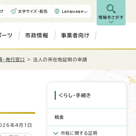
げ
文字サイズ・配色
Language
情報をさがす
ポーツ
市政情報
事業者向け
類・発行窓口
> 法人の所在地証明の申請
くらし・手続き
税金
26年4月1日
市税に関する証明