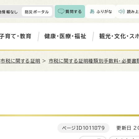
質問する
ふりがな
読み上
急情報なし
防災ポータル
子育て・教育
健康・医療・福祉
観光・文化・ス
>
市税に関する証明
>
市税に関する証明種類別手数料・必要書
ページID
1011879
更新日 20