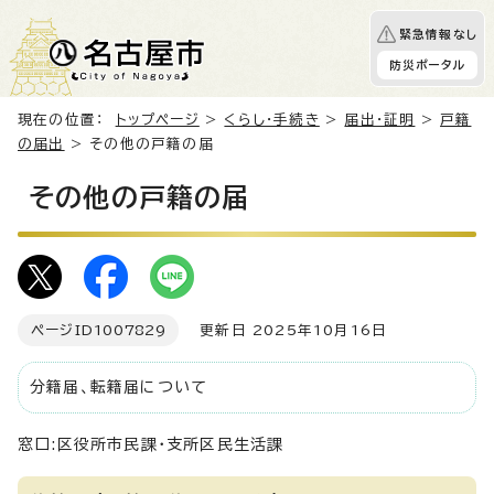
緊急情報なし
防災ポータル
現在の位置：
トップページ
>
くらし・手続き
>
届出・証明
>
戸籍
の届出
> その他の戸籍の届
その他の戸籍の届
ページID
1007829
更新日 2025年10月16日
分籍届、転籍届について
窓口:区役所市民課・支所区民生活課