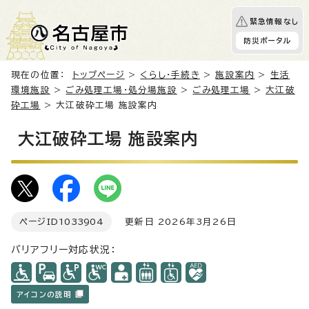
緊急情報なし
防災ポータル
現在の位置：
トップページ
>
くらし・手続き
>
施設案内
>
生活
環境施設
>
ごみ処理工場・処分場施設
>
ごみ処理工場
>
大江破
砕工場
> 大江破砕工場 施設案内
大江破砕工場 施設案内
ページID
1033904
更新日 2026年3月26日
バリアフリー対応状況：
アイコンの説明