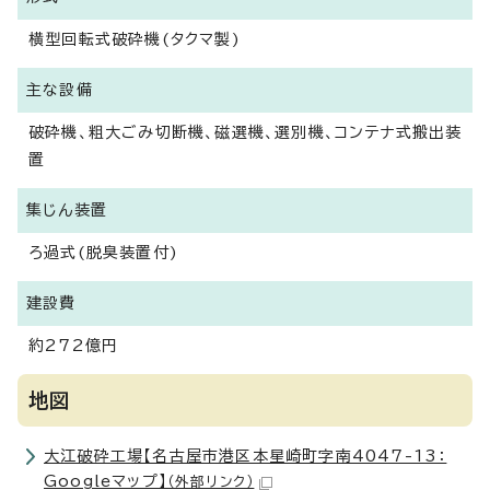
横型回転式破砕機(タクマ製)
主な設備
破砕機、粗大ごみ切断機、磁選機、選別機、コンテナ式搬出装
置
集じん装置
ろ過式(脱臭装置付)
建設費
約272億円
地図
大江破砕工場【名古屋市港区本星崎町字南4047-13：
Googleマップ】
（外部リンク）