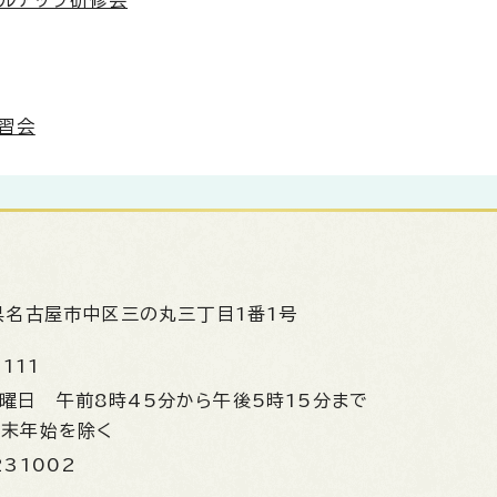
キルアップ研修会
習会
県名古屋市中区三の丸三丁目1番1号
1111
金曜日
午前8時45分から午後5時15分まで
年末年始を除く
231002