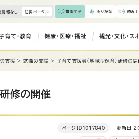
質問する
ふりがな
読み上
急情報なし
防災ポータル
子育て・教育
健康・医療・福祉
観光・文化・ス
就労支援
>
就職の支援
> 子育て支援員（地域型保育）研修の開
）研修の開催
ページID
1017840
更新日 20