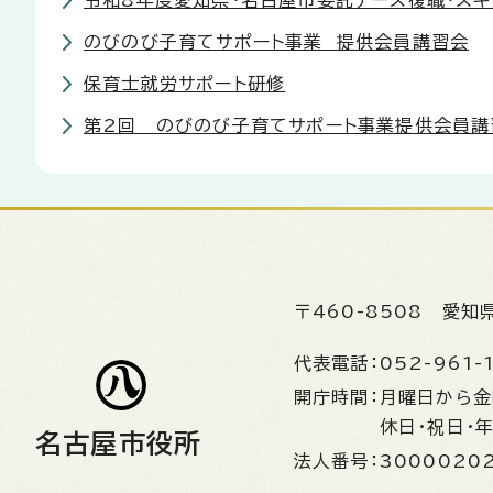
令和8年度愛知県・名古屋市委託ナース復職・ス
のびのび子育てサポート事業 提供会員講習会
保育士就労サポート研修
第2回 のびのび子育てサポート事業提供会員講
〒460-8508
愛知
代表電話：
052-961-
開庁時間：
月曜日から
休日・祝日・
名古屋市役所
法人番号：
3000020