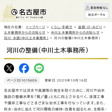
緊急情報なし
防災ポータル
現在の位置：
トップページ
>
くらし・手続き
>
道路・川・みどり
>
土木事務所からのお知らせ
>
中川土木事務所からのお知らせ
>
河川・水路（中川土木事務所）
> 河川の整備（中川土木事務所）
河川の整備（中川土木事務所）
ページID
1015686
更新日 2025年10月16日
名古屋市では洪水や高潮等の発生を防ぐために、河川や治水
施設の整備水準を「質」「量」ともに向上させるべく、浚渫工事
や護岸工事などさまざまな治水工事を行なっています。また、
利水・治水に加えて河川環境の維持・改善を図るため、生態系・