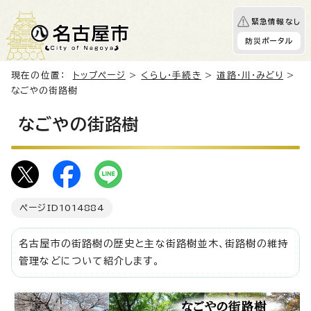
緊急情報なし
防災ポータル
現在の位置：
トップページ
>
くらし・手続き
>
道路・川・みどり
>
なごやの街路樹
なごやの街路樹
ページID
1014884
名古屋市の街路樹の歴史と主な街路樹並木、街路樹の維持
管理などについて紹介します。