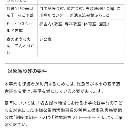
プあおぞら
協育NPO母里
自由が丘会館、瀬古会館、志段味地区会館、渋
ん子 なごや部
川福祉センター、新池交流会館ふらっと
ドルトンスクー
校舎内（教室、専科教室、体育室、園庭）
ル名古屋
森のようちえ
非公表
ん てんとうむ
し
対象施設等の要件
本事業を保護者が利用するためには、施設等が本市の基準適
合審査を受け、基準を満たしている必要があります。
基準については、「名古屋市地域における小学校就学前の子ど
もを対象にした多様な集団活動事業の利用支援事業実施要綱」
又は「制度周知チラシ」や「対象施設フローチャート」によりご確
認ください。