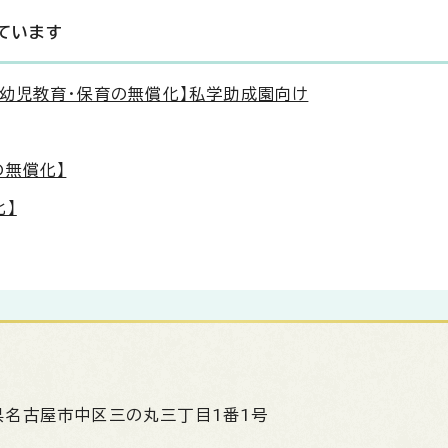
ています
【幼児教育・保育の無償化】私学助成園向け
の無償化】
化】
県名古屋市中区三の丸三丁目1番1号