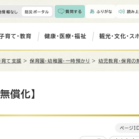
質問する
ふりがな
読み上
急情報なし
防災ポータル
子育て・教育
健康・医療・福祉
観光・文化・ス
子育て支援
>
保育園・幼稚園・一時預かり
>
幼児教育・保育の
無償化】
ページI