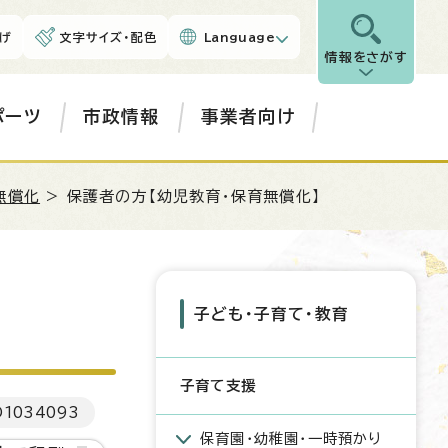
げ
文字サイズ・配色
Language
情報をさがす
ポーツ
市政情報
事業者向け
無償化
> 保護者の方【幼児教育・保育無償化】
子ども・子育て・教育
子育て支援
D
1034093
保育園・幼稚園・一時預かり