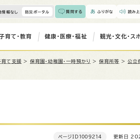
質問する
ふりがな
読み上
急情報なし
防災ポータル
子育て・教育
健康・医療・福祉
観光・文化・ス
子育て支援
>
保育園・幼稚園・一時預かり
>
保育所等
>
公立
ページID
1009214
更新日 202