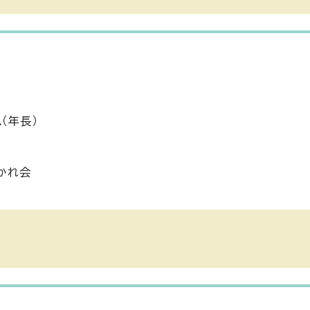
（年長）
かれ会