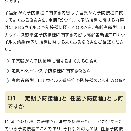
ジです。
子宮頸がん予防接種に関する内容は子宮頸がん予防接種に関
するよくあるQ＆Aを、定期RSウイルス予防接種に関する内容
は定期RSウイルス予防接種に関するQ＆Aを、高齢者新型コロ
ナウイルス感染症予防接種に関する内容は高齢者新型コロナウ
イルス感染症予防接種に関するよくあるQ＆Aをご確認くださ
い。
子宮頸がん予防接種に関するよくあるQ＆A
定期RSウイルス予防接種に関するQ＆A
高齢者新型コロナウイルス感染症予防接種のよくあるQ&A
Q1 「定期予防接種」と「任意予防接種」とは何
ですか
「定期予防接種」は法律で市町村が接種を行うことが定められ
ている予防接種のことであり、それ以外のものは「任意予防接