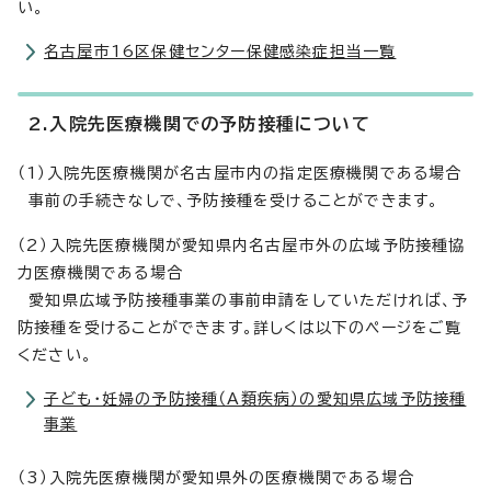
い。
名古屋市16区保健センター保健感染症担当一覧
2.入院先医療機関での予防接種について
（1）入院先医療機関が名古屋市内の指定医療機関である場合
事前の手続きなしで、予防接種を受けることができます。
（2）入院先医療機関が愛知県内名古屋市外の広域予防接種協
力医療機関である場合
愛知県広域予防接種事業の事前申請をしていただければ、予
防接種を受けることができます。詳しくは以下のページをご覧
ください。
子ども・妊婦の予防接種（A類疾病）の愛知県広域予防接種
事業
（3）入院先医療機関が愛知県外の医療機関である場合