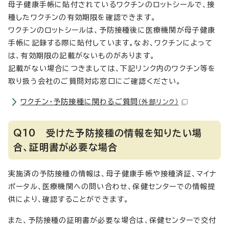
母子健康手帳に貼付されているワクチンのロットシールで、接
種したワクチンの有効期限を確認できます。
ワクチンのロットシールは、予防接種後に医療機関が母子健康
手帳に記録する際に貼付しています。なお、ワクチンによって
は、有効期限の記載がないものがあります。
記載がない場合につきましては、下記リンク内のワクチン等を
取り扱う会社のご質問対応窓口にご確認ください。
ワクチン・予防接種に関わるご質問
（外部リンク）
Q10 受けた予防接種の情報を知りたい場
合、証明書が必要な場合
実施済の予防接種の情報は、母子健康手帳や接種済証、マイナ
ポータル、医療機関への問い合わせ、保健センターでの情報提
供により、確認することができます。
また、予防接種の証明書が必要な場合は、保健センターで交付