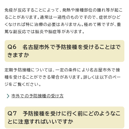
免疫が反応することによって、発熱や接種部位の腫れ等が起こ
ることがあります。通常は一過性のものですので、症状がひど
くなければ特に治療の必要はありません。極めて稀ですが、重
篤な副反応では脳炎や脳症等があります。
Q6 名古屋市外で予防接種を受けることはで
きますか
定期予防接種については、一定の条件により名古屋市外で接
種を受けることができる場合があります。詳しくは以下のペー
ジをご覧ください。
市外での予防接種の受け方
Q7 予防接種を受けに行く前にどのようなこ
とに注意すればいいですか