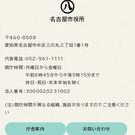
名古屋市役所
〒460-8508
愛知県名古屋市中区三の丸三丁目1番1号
代表電話：
052-961-1111
開庁時間：
月曜日から金曜日
午前8時45分から午後5時15分まで
休日・祝日・年末年始を除く
法人番号：
3000020231002
(注)開庁時間が異なる組織、施設がありますのでご注意くださ
い
庁舎案内
お問い合わせ