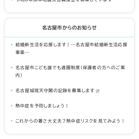
名古屋市からのお知らせ
結婚新生活を応援します！―名古屋市結婚新生活応援
事業―
名古屋市こども誰でも通園制度（保護者の方へのご案
内）
名古屋城現天守閣の記録を募集します
熱中症を予防しましょう！
これからの暑さ大丈夫？熱中症リスクを見てみよう！