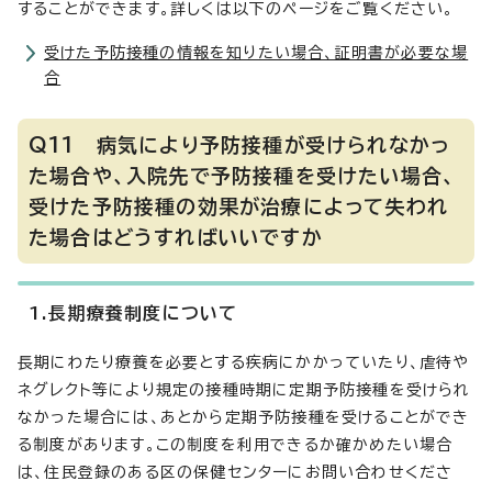
することができます。詳しくは以下のページをご覧ください。
受けた予防接種の情報を知りたい場合、証明書が必要な場
合
Q11 病気により予防接種が受けられなかっ
た場合や、入院先で予防接種を受けたい場合、
受けた予防接種の効果が治療によって失われ
た場合はどうすればいいですか
1.長期療養制度について
長期にわたり療養を必要とする疾病にかかっていたり、虐待や
ネグレクト等により規定の接種時期に定期予防接種を受けられ
なかった場合には、あとから定期予防接種を受けることができ
る制度があります。この制度を利用できるか確かめたい場合
は、住民登録のある区の保健センターにお問い合わせくださ