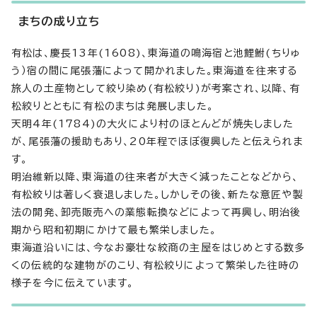
まちの成り立ち
有松は、慶長13年(1608)、東海道の鳴海宿と池鯉鮒(ちりゅ
う）宿の間に尾張藩によって開かれました。東海道を往来する
旅人の土産物として絞り染め(有松絞り)が考案され、以降、有
松絞りとともに有松のまちは発展しました。
天明4年(1784)の大火により村のほとんどが焼失しました
が、尾張藩の援助もあり、20年程でほぼ復興したと伝えられま
す。
明治維新以降、東海道の往来者が大きく減ったことなどから、
有松絞りは著しく衰退しました。しかしその後、新たな意匠や製
法の開発、卸売販売への業態転換などによって再興し、明治後
期から昭和初期にかけて最も繁栄しました。
東海道沿いには、今なお豪壮な絞商の主屋をはじめとする数多
くの伝統的な建物がのこり、有松絞りによって繁栄した往時の
様子を今に伝えています。