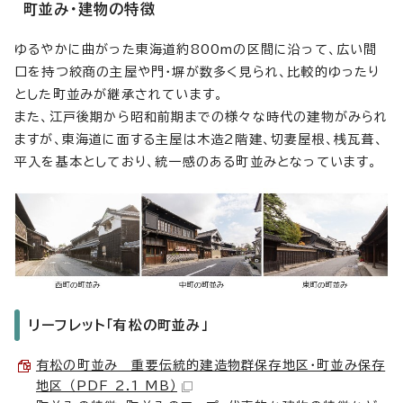
町並み・建物の特徴
ゆるやかに曲がった東海道約800mの区間に沿って、広い間
口を持つ絞商の主屋や門・塀が数多く見られ、比較的ゆったり
とした町並みが継承されています。
また、江戸後期から昭和前期までの様々な時代の建物がみられ
ますが、東海道に面する主屋は木造2階建、切妻屋根、桟瓦葺、
平入を基本としており、統一感のある町並みとなっています。
リーフレット「有松の町並み」
有松の町並み 重要伝統的建造物群保存地区・町並み保存
地区 （PDF 2.1 MB）