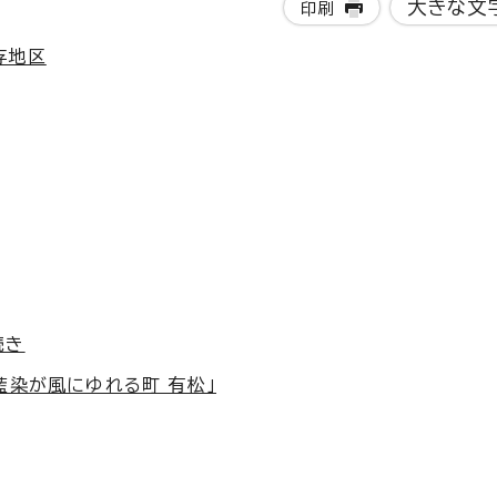
大きな文
印刷
存地区
続き
藍染が風にゆれる町 有松」