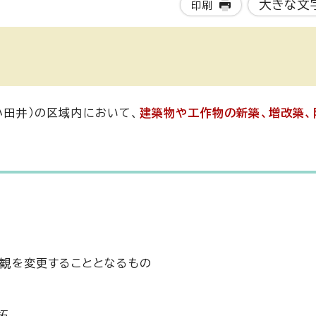
大きな文
印刷
小田井）の区域内において、
建築物や工作物の新築、増改築、
観を変更することとなるもの
更
拓