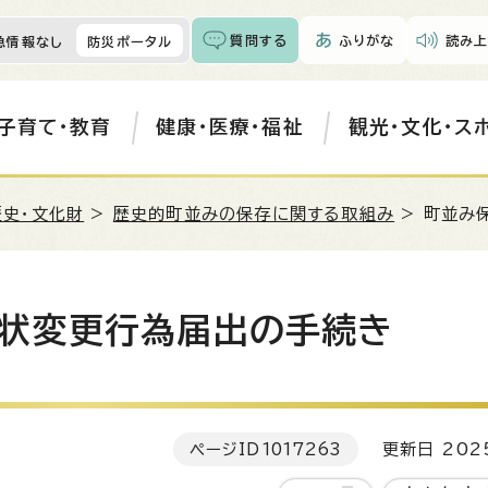
質問する
ふりがな
読み上
急情報なし
防災ポータル
子育て・教育
健康・医療・福祉
観光・文化・ス
歴史・文化財
>
歴史的町並みの保存に関する取組み
> 町並み
状変更行為届出の手続き
ページID
1017263
更新日 202