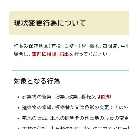
現状変更行為について
町並み保存地区（有松、白壁・主税・橦木、四間道、中
場合は、
事前に相談・届出
を行ってください。
対象となる行為
建築物の新築、増築、改築、移転又は
除却
建築物の修繕、模様替え又は色彩の変更でその外
宅地の造成、土地の開墾その他土地の形質の変
木竹の伐採、土石類の採取、水面の埋立て又は干