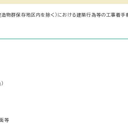
建造物群保存地区内を除く）における建築行為等の工事着手
）
）
面等