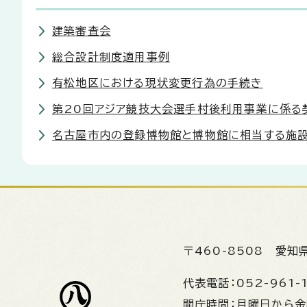
建築審査会
総合設計制度適用事例
有松地区における現状変更行為の手続き
第20回アジア競技大会選手村後利用事業に係る
名古屋市内の登録博物館と博物館に相当する施
〒460-8508
愛知
代表電話：
052-961-
開庁時間：
月曜日から