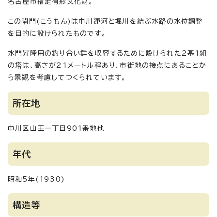
名古屋市指定有形文化財。
この閘門(こうもん)は中川運河と堀川を結ぶ水路の水位調整
を目的に設けられたものです。
水門昇降用の釣り合い錘を収容するために設けられた2基1組
の塔は、高さが21メートル程あり、市街地の接点にあることか
ら景観を考慮してつくられています。
所在地
中川区山王一丁目901番地他
年代
昭和5年(1930)
構造等