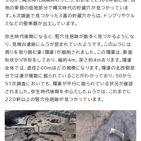
せんが、縄文時代晩期終わりころ、おおよそ2500年前には、台
地の東側の低地部分で縄文時代の貯蔵穴が見つかっていま
す。6次調査で見つかった3基の貯蔵穴からは、ドングリやクル
ミなどの堅果類が出土しています。
弥生時代後期になると、竪穴住居跡が数多く見つかるようにな
り、見晴台遺跡にムラが営まれていたようです。このムラには
周りを取り囲む濠（環濠）が掘削されました。この環濠は、断面
形状がV字形をしており、幅約4m、深さ約4mあります。環濠
全体では、直径200mほどの規模になります。環濠の北西側部
分では濠が複数に掘られていることがわかっており、50から
51次調査においても、環濠が平行に掘られている状況が確認
されました。弥生時代後期を中心としたムラでは、これまでに
220軒以上の竪穴住居跡が見つかっています。