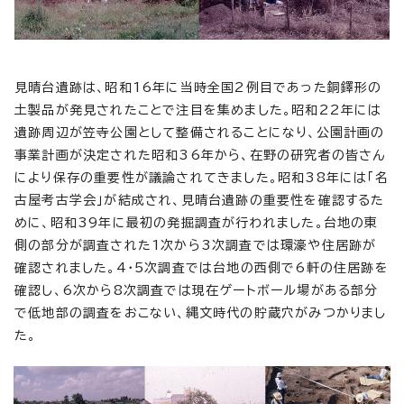
見晴台遺跡は、昭和16年に当時全国2例目であった銅鐸形の
土製品が発見されたことで注目を集めました。昭和22年には
遺跡周辺が笠寺公園として整備されることになり、公園計画の
事業計画が決定された昭和36年から、在野の研究者の皆さん
により保存の重要性が議論されてきました。昭和38年には「名
古屋考古学会」が結成され、見晴台遺跡の重要性を確認するた
めに、昭和39年に最初の発掘調査が行われました。台地の東
側の部分が調査された1次から3次調査では環濠や住居跡が
確認されました。4・5次調査では台地の西側で6軒の住居跡を
確認し、6次から8次調査では現在ゲートボール場がある部分
で低地部の調査をおこない、縄文時代の貯蔵穴がみつかりまし
た。