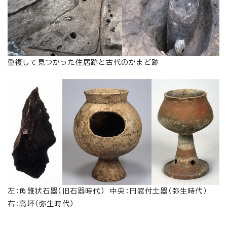
重複して見つかった住居跡と古代のかまど跡
左：角錐状石器（旧石器時代） 中央：円窓付土器（弥生時代）
右：高坏（弥生時代）