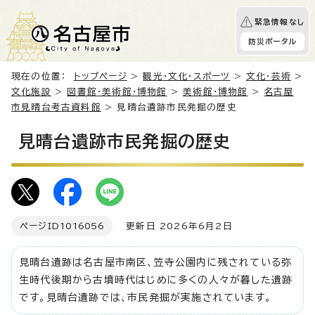
緊急情報なし
防災ポータル
現在の位置：
トップページ
>
観光・文化・スポーツ
>
文化・芸術
>
文化施設
>
図書館・美術館・博物館
>
美術館・博物館
>
名古屋
市見晴台考古資料館
> 見晴台遺跡市民発掘の歴史
見晴台遺跡市民発掘の歴史
ページID
1016056
更新日 2026年6月2日
見晴台遺跡は名古屋市南区、笠寺公園内に残されている弥
生時代後期から古墳時代はじめに多くの人々が暮した遺跡
です。見晴台遺跡では、市民発掘が実施されています。