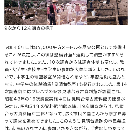
9次から12次調査の様子
昭和46年には87,000平方メートルを歴史公園として整備す
ることが決定し、この後は整備計画と連動して調査がすすめら
れていきました。また、10次調査からは調査体制も変化し、教
員・大学生・高校生・中学生の参加が大幅に増えました。そのな
かで、中学生の青空教室が開催されるなど、学習活動も盛んと
なり、中学生の体験論集「見晴台教室」も発行されました。第14
次調査前にはプレハブの仮設見晴台考古資料館が設置され、
昭和48年の15次調査実施中には見晴台考古資料館の建設が
決定し、昭和54年の資料館開館以降、19次調査からは、見晴
台考古資料館が主体となって、広く市民の皆さんから参加を募
って調査を進めてきました。このように見晴台遺跡の市民発掘
は、市民のみなさんに参加いただきながら、半世紀にわたって