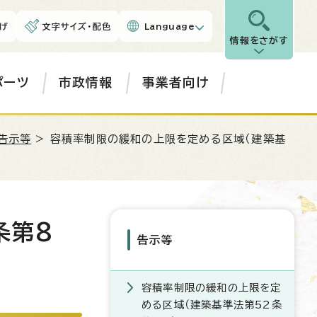
げ
文字サイズ・配色
Language
情報をさがす
ポーツ
市政情報
事業者向け
告示等
> 容積率制限の緩和の上限を定める区域（建築基
条第8
告示等
容積率制限の緩和の上限を定
める区域（建築基準法第52条