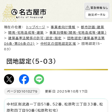
緊急情報なし
防災ポータル
現在の位置：
トップページ
>
事業者向け情報
>
都市計画・建築
>
開発・宅地造成等・建築
>
事業別情報（開発・宅地造成等・建築）
>
建築基準法関係の許可・認定・指定
>
団地認定(建築基準法第
86条・第86条の2)
>
中村区の団地認定区域
> 団地認定（5-
03）
団地認定（5-03）
ページID
1018279
更新日 2025年10月17日
中村区則武通一丁目51番、52番、松原町三丁目33番、松
原町四丁目90番（松原町社宅）