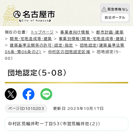
緊急情報なし
防災ポータル
現在の位置：
トップページ
>
事業者向け情報
>
都市計画・建築
>
開発・宅地造成等・建築
>
事業別情報（開発・宅地造成等・建築）
>
建築基準法関係の許可・認定・指定
>
団地認定(建築基準法第
86条・第86条の2)
>
中村区の団地認定区域
> 団地認定（5-
08）
団地認定（5-08）
ページID
1018283
更新日 2025年10月17日
中村区荒輪井町一丁目53（市営荒輪井荘(2)）