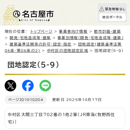
緊急情報なし
防災ポータル
現在の位置：
トップページ
>
事業者向け情報
>
都市計画・建築
>
開発・宅地造成等・建築
>
事業別情報（開発・宅地造成等・建築）
>
建築基準法関係の許可・認定・指定
>
団地認定(建築基準法第
86条・第86条の2)
>
中村区の団地認定区域
> 団地認定（5-9）
団地認定（5-9）
ページID
1018284
更新日 2025年10月17日
中村区太閤三丁目702番の1他2筆（JR東海(牧野西住
宅)）