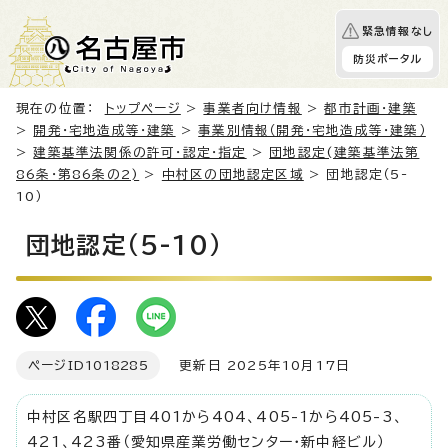
緊急情報なし
防災ポータル
現在の位置：
トップページ
>
事業者向け情報
>
都市計画・建築
>
開発・宅地造成等・建築
>
事業別情報（開発・宅地造成等・建築）
>
建築基準法関係の許可・認定・指定
>
団地認定(建築基準法第
86条・第86条の2)
>
中村区の団地認定区域
> 団地認定（5-
10）
団地認定（5-10）
ページID
1018285
更新日 2025年10月17日
中村区名駅四丁目401から404、405-1から405-3、
421、423番（愛知県産業労働センター・新中経ビル）