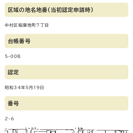
区域の地名地番(当初認定申請時)
中村区稲葉地町7丁目
台帳番号
5-00B
認定
昭和34年5月19日
番号
2-6