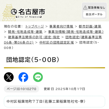
緊急情報なし
防災ポータル
現在の位置：
トップページ
>
事業者向け情報
>
都市計画・建築
>
開発・宅地造成等・建築
>
事業別情報（開発・宅地造成等・建築）
>
建築基準法関係の許可・認定・指定
>
団地認定(建築基準法第
86条・第86条の2)
>
中村区の団地認定区域
> 団地認定（5-
00B）
団地認定（5-00B）
ページID
1018278
更新日 2025年10月17日
中村区稲葉地町7丁目（佐藤工業稲葉地社宅・寮）