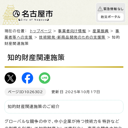
緊急情報なし
防災ポータル
現在の位置：
トップページ
>
事業者向け情報
>
産業振興
>
事
業者等への支援
>
技術開発・新商品開発のための支援策
> 知的
財産関連施策
知的財産関連施策
ページID
1026382
更新日 2025年10月17日
知的財産関連施策のご紹介
グローバルな競争の中で、中小企業が持つ技術力を特許など