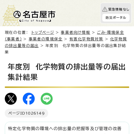
緊急情報なし
防災ポータル
現在の位置：
トップページ
>
事業者向け情報
>
ごみ・環境保全
（事業者）
>
事業者の環境保全
>
有害化学物質対策
>
化学物質
の排出量等の届出
> 年度別 化学物質の排出量等の届出集計結
果
年度別 化学物質の排出量等の届出
集計結果
ページID
1026149
特定化学物質の環境への排出量の把握等及び管理の改善