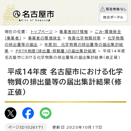
緊急情報なし
防災ポータル
現在の位置：
トップページ
>
事業者向け情報
>
ごみ・環境保全
（事業者）
>
事業者の環境保全
>
有害化学物質対策
>
化学物質
の排出量等の届出
>
年度別 化学物質の排出量等の届出集計結
果
>
PRTR制度（排出量・移動量）の届出集計結果
> 平成14年度
名古屋市における化学物質の排出量等の届出集計結果(修正値)
平成14年度 名古屋市における化学
物質の排出量等の届出集計結果(修
正値)
ページID
1026171
更新日 2025年10月17日