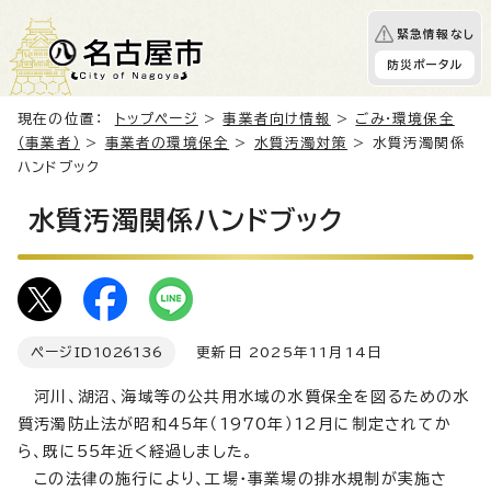
緊急情報なし
防災ポータル
現在の位置：
トップページ
>
事業者向け情報
>
ごみ・環境保全
（事業者）
>
事業者の環境保全
>
水質汚濁対策
> 水質汚濁関係
ハンドブック
水質汚濁関係ハンドブック
ページID
1026136
更新日 2025年11月14日
河川、湖沼、海域等の公共用水域の水質保全を図るための水
質汚濁防止法が昭和45年（1970年）12月に制定されてか
ら、既に55年近く経過しました。
この法律の施行により、工場・事業場の排水規制が実施さ