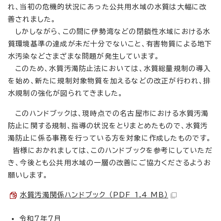
れ、当初の危機的状況にあった公共用水域の水質は大幅に改
善されました。
しかしながら、この間に伊勢湾などの閉鎖性水域における水
質環境基準の達成が未だ十分でないこと、有害物質による地下
水汚染などさまざまな問題が発生しています。
このため、水質汚濁防止法においては、水質総量規制の導入
を始め、新たに規制対象物質を加えるなどの改正が行われ、排
水規制の強化が図られてきました。
このハンドブックは、現時点での名古屋市における水質汚濁
防止に関する規制、指導の状況をとりまとめたもので、水質汚
濁防止に係る事務を行っている方を対象に作成したものです。
皆様におかれましては、このハンドブックを参考にしていただ
き、今後とも公共用水域の一層の改善にご協力くださるようお
願いします。
水質汚濁関係ハンドブック （PDF 1.4 MB）
令和7年7月