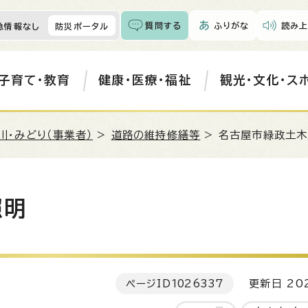
質問する
ふりがな
読み上
急情報なし
防災ポータル
子育て・教育
健康・医療・福祉
観光・文化・ス
川・みどり（事業者）
>
道路の維持修繕等
> 名古屋市緑政土木
照明
ページID
1026337
更新日 202