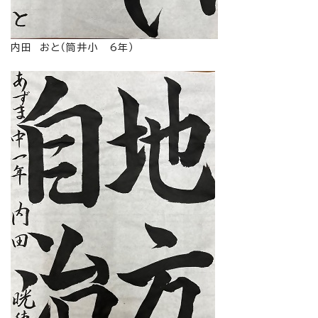
内田 おと（筒井小 6年）