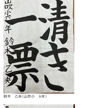
鈴木 乙央（山吹小 6年）