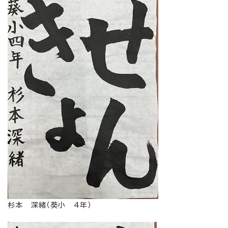
杉本 深緒（葵小 4年）