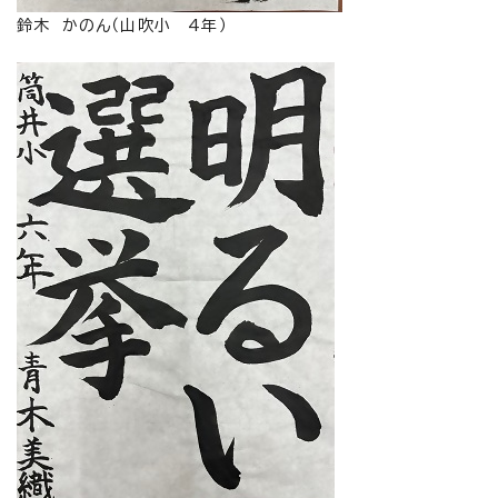
鈴木 かのん（山吹小 4年）