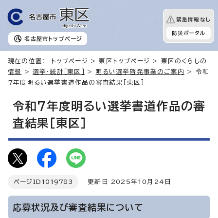
緊急情報なし
防災ポータル
名古屋市
トップページ
現在の位置：
トップページ
>
東区トップページ
>
東区のくらしの
情報
>
選挙・統計［東区］
>
明るい選挙啓発事業のご案内
> 令和
7年度明るい選挙書道作品の審査結果［東区］
令和7年度明るい選挙書道作品の審
査結果［東区］
ページID
1019783
更新日 2025年10月24日
応募状況及び審査結果について