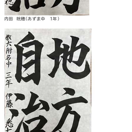
内田 晄穂（あずま中 1年）