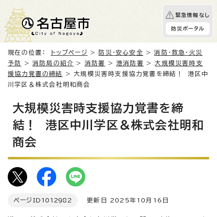
緊急情報なし
防災ポータル
現在の位置：
トップページ
>
防災・安心安全
>
消防・救急・火災
予防
>
消防局の紹介
>
消防署
>
港消防署
>
大規模災害時支
援協力覚書の締結
> 大規模災害時支援協力覚書を締結！ 港区中
川学区＆株式会社明和商会
大規模災害時支援協力覚書を締
結！ 港区中川学区＆株式会社明和
商会
ページID
1012982
更新日 2025年10月16日