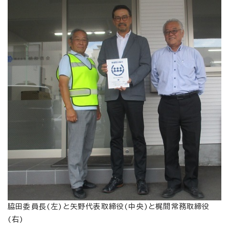
脇田委員長(左)と矢野代表取締役(中央)と梶間常務取締役
(右)