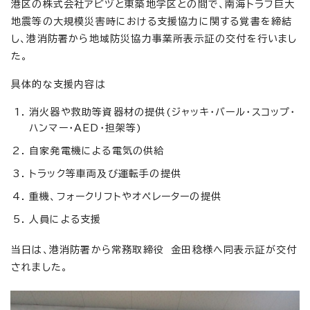
港区の株式会社アビヅと東築地学区との間で、南海トラフ巨大
地震等の大規模災害時における支援協力に関する覚書を締結
し、港消防署から地域防災協力事業所表示証の交付を行いまし
た。
具体的な支援内容は
消火器や救助等資器材の提供(ジャッキ・バール・スコップ・
ハンマー・AED・担架等)
自家発電機による電気の供給
トラック等車両及び運転手の提供
重機、フォークリフトやオペレーターの提供
人員による支援
当日は、港消防署から常務取締役 金田稔様へ同表示証が交付
されました。