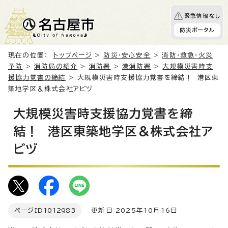
緊急情報なし
防災ポータル
現在の位置：
トップページ
>
防災・安心安全
>
消防・救急・火災
予防
>
消防局の紹介
>
消防署
>
港消防署
>
大規模災害時支
援協力覚書の締結
> 大規模災害時支援協力覚書を締結！ 港区東
築地学区＆株式会社アビヅ
大規模災害時支援協力覚書を締
結！ 港区東築地学区＆株式会社ア
ビヅ
ページID
1012983
更新日 2025年10月16日