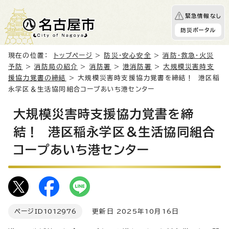
緊急情報なし
防災ポータル
現在の位置：
トップページ
>
防災・安心安全
>
消防・救急・火災
予防
>
消防局の紹介
>
消防署
>
港消防署
>
大規模災害時支
援協力覚書の締結
> 大規模災害時支援協力覚書を締結！ 港区稲
永学区＆生活協同組合コープあいち港センター
大規模災害時支援協力覚書を締
結！ 港区稲永学区＆生活協同組合
コープあいち港センター
ページID
1012976
更新日 2025年10月16日