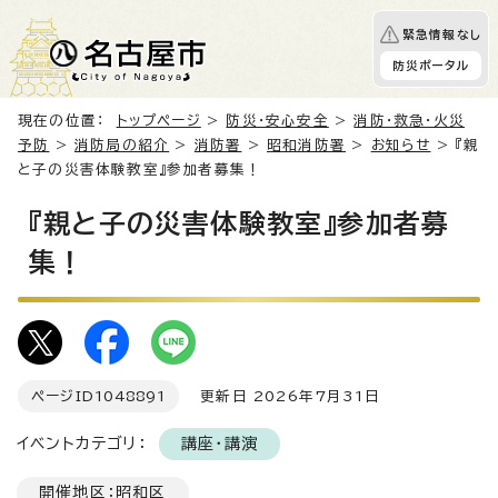
緊急情報なし
防災ポータル
現在の位置：
トップページ
>
防災・安心安全
>
消防・救急・火災
予防
>
消防局の紹介
>
消防署
>
昭和消防署
>
お知らせ
> 『親
と子の災害体験教室』参加者募集！
『親と子の災害体験教室』参加者募
集！
ページID
1048891
更新日 2026年7月31日
イベントカテゴリ：
講座・講演
開催地区：昭和区