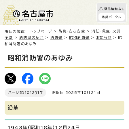
緊急情報なし
防災ポータル
現在の位置：
トップページ
>
防災・安心安全
>
消防・救急・火災
予防
>
消防局の紹介
>
消防署
>
昭和消防署
>
お知らせ
> 昭
和消防署のあゆみ
昭和消防署のあゆみ
ページID
1012917
更新日 2025年10月21日
沿革
1943年（昭和18年）12月24日