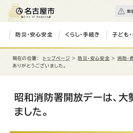
緊
防災・安心安全
くらし・手続き
子ども・
現在の位置：
トップページ
>
防災・安心安全
>
消防・
ありがとうございました。
昭和消防署開放デーは、大
ました。