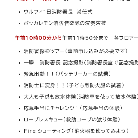
ウルフィ1日消防署長 就任式
ポッカレモン消防音楽隊の演奏演技
午前10時00分から
午前11時50分まで 各フロア
消防署探検ツアー（事前申し込みが必要です）
一瞬 消防署長 記念撮影(消防署長室で記念撮影
緊急出動！！（バッテリーカーの試乗）
消防士に変身！！（子ども用防火服の試着）
大人も子供も放水体験（消防車を使って放水体験
応急手当にチャレンジ！（応急手当の体験）
ロープレスキュー（救助ロープの渡り体験）
Fire!シューティング（消火器を使ってみよう）