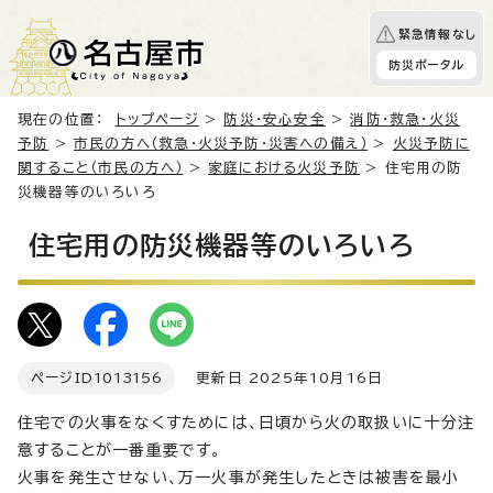
緊急情報なし
防災ポータル
現在の位置：
トップページ
>
防災・安心安全
>
消防・救急・火災
予防
>
市民の方へ（救急・火災予防・災害への備え）
>
火災予防に
関すること（市民の方へ）
>
家庭における火災予防
> 住宅用の防
災機器等のいろいろ
住宅用の防災機器等のいろいろ
ページID
1013156
更新日 2025年10月16日
住宅での火事をなくすためには、日頃から火の取扱いに十分注
意することが一番重要です。
火事を発生させない、万一火事が発生したときは被害を最小