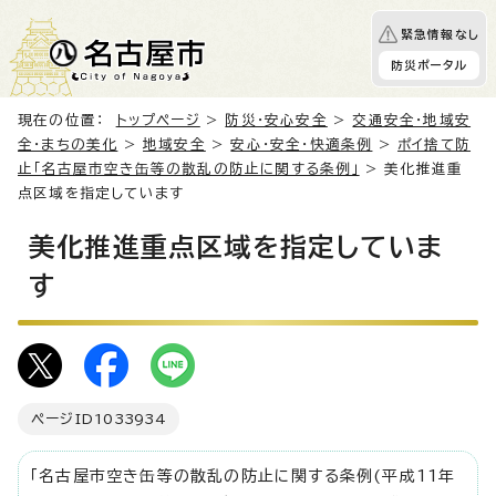
緊急情報なし
防災ポータル
現在の位置：
トップページ
>
防災・安心安全
>
交通安全・地域安
全・まちの美化
>
地域安全
>
安心・安全・快適条例
>
ポイ捨て防
止「名古屋市空き缶等の散乱の防止に関する条例」
> 美化推進重
点区域を指定しています
美化推進重点区域を指定していま
す
ページID
1033934
「名古屋市空き缶等の散乱の防止に関する条例(平成11年