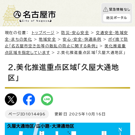
緊急情報なし
防災ポータル
現在の位置：
トップページ
>
防災・安心安全
>
交通安全・地域安
全・まちの美化
>
地域安全
>
安心・安全・快適条例
>
ポイ捨て防
止「名古屋市空き缶等の散乱の防止に関する条例」
>
美化推進重
点区域を指定しています
> 2.美化推進重点区域「久屋大通地区」
2.美化推進重点区域「久屋大通地
区」
ページID
1014496
更新日 2025年10月16日