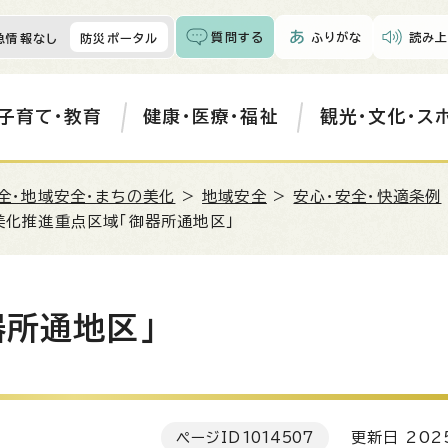
質問する
ふりがな
読み上
急情報なし
防災ポータル
子育て・教育
健康・医療・福祉
観光・文化・ス
全・地域安全・まちの美化
>
地域安全
>
安心・安全・快適条例
.美化推進重点区域「御器所通地区」
器所通地区」
ページID
1014507
更新日 202