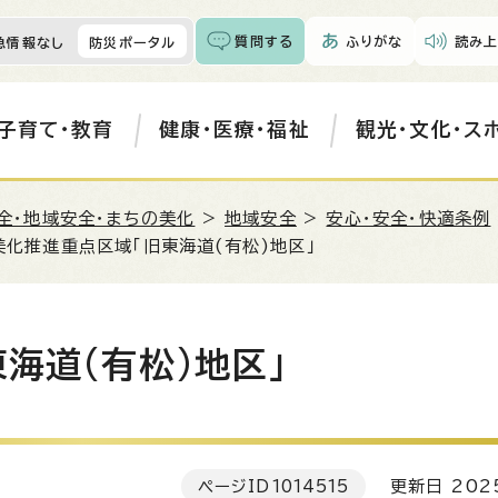
質問する
ふりがな
読み上
急情報なし
防災ポータル
子育て・教育
健康・医療・福祉
観光・文化・ス
全・地域安全・まちの美化
>
地域安全
>
安心・安全・快適条例
.美化推進重点区域「旧東海道(有松)地区」
東海道(有松)地区」
ページID
1014515
更新日 202