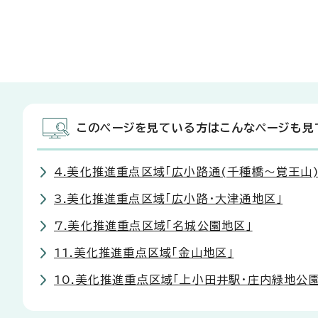
このページを見ている方はこんなページも見
4.美化推進重点区域「広小路通(千種橋～覚王山)
3.美化推進重点区域「広小路・大津通地区」
7.美化推進重点区域「名城公園地区」
11.美化推進重点区域「金山地区」
10.美化推進重点区域「上小田井駅・庄内緑地公