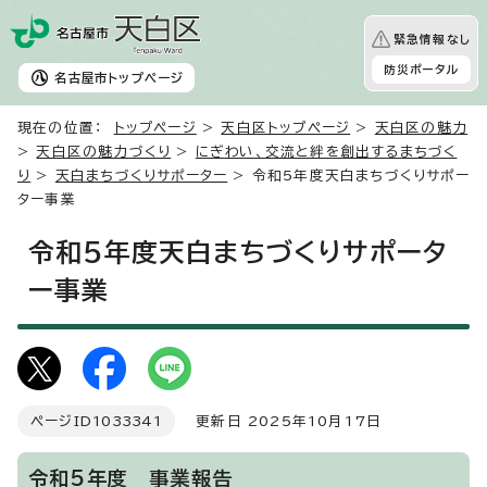
緊急情報なし
防災ポータル
名古屋市
トップページ
現在の位置：
トップページ
>
天白区トップページ
>
天白区の魅力
>
天白区の魅力づくり
>
にぎわい、交流と絆を創出するまちづく
り
>
天白まちづくりサポーター
> 令和5年度天白まちづくりサポー
ター事業
令和5年度天白まちづくりサポータ
ー事業
ページID
1033341
更新日 2025年10月17日
令和5年度 事業報告