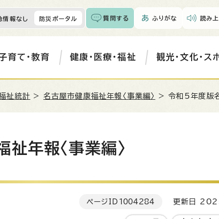
質問する
ふりがな
読み上
急情報なし
防災ポータル
子育て・教育
健康・医療・福祉
観光・文化・ス
福祉統計
>
名古屋市健康福祉年報〈事業編〉
> 令和5年度版
福祉年報〈事業編〉
ページID
1004284
更新日 202