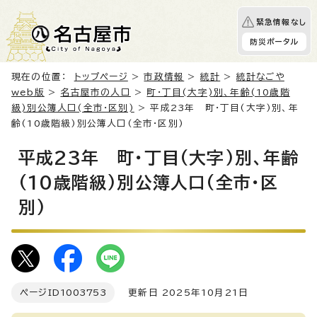
緊急情報なし
防災ポータル
現在の位置：
トップページ
>
市政情報
>
統計
>
統計なごや
web版
>
名古屋市の人口
>
町・丁目(大字)別、年齢(10歳階
級)別公簿人口(全市・区別)
> 平成23年 町・丁目(大字)別、年
齢(10歳階級)別公簿人口(全市・区別)
平成23年 町・丁目(大字)別、年齢
(10歳階級)別公簿人口(全市・区
別)
ページID
1003753
更新日 2025年10月21日