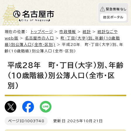
緊急情報なし
防災ポータル
現在の位置：
トップページ
>
市政情報
>
統計
>
統計なごや
web版
>
名古屋市の人口
>
町・丁目(大字)別、年齢(10歳階
級)別公簿人口(全市・区別)
> 平成28年 町・丁目(大字)別、年
齢(10歳階級)別公簿人口(全市・区別)
平成28年 町・丁目(大字)別、年齢
(10歳階級)別公簿人口(全市・区
別)
ページID
1003748
更新日 2025年10月21日