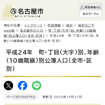
緊急情報なし
防災ポータル
現在の位置：
トップページ
>
市政情報
>
統計
>
統計なごや
web版
>
名古屋市の人口
>
町・丁目(大字)別、年齢(10歳階
級)別公簿人口(全市・区別)
> 平成24年 町・丁目(大字)別、年
齢(10歳階級)別公簿人口(全市・区別)
平成24年 町・丁目(大字)別、年齢
(10歳階級)別公簿人口(全市・区
別)
ページID
1003752
更新日 2025年10月21日