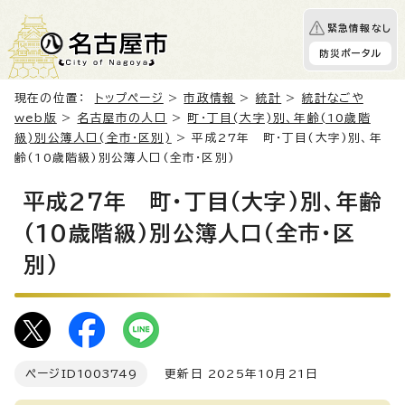
緊急情報なし
防災ポータル
現在の位置：
トップページ
>
市政情報
>
統計
>
統計なごや
web版
>
名古屋市の人口
>
町・丁目(大字)別、年齢(10歳階
級)別公簿人口(全市・区別)
> 平成27年 町・丁目(大字)別、年
齢(10歳階級)別公簿人口(全市・区別)
平成27年 町・丁目(大字)別、年齢
(10歳階級)別公簿人口(全市・区
別)
ページID
1003749
更新日 2025年10月21日