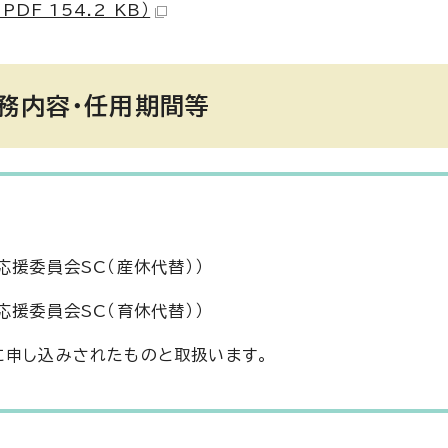
F 154.2 KB）
務内容・任用期間等
応援委員会SC（産休代替））
応援委員会SC（育休代替））
に申し込みされたものと取扱います。