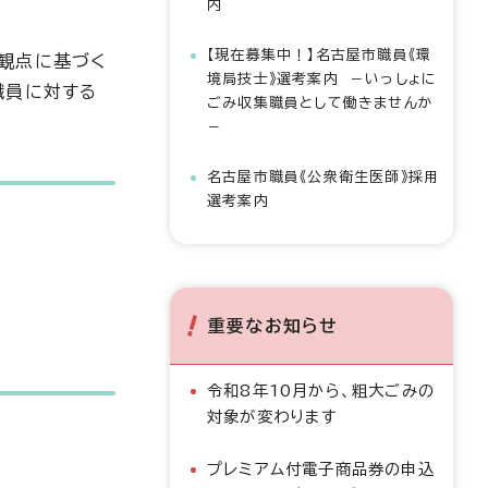
内
【現在募集中！】名古屋市職員《環
観点に基づく
境局技士》選考案内 －いっしょに
職員に対する
ごみ収集職員として働きませんか
－
名古屋市職員《公衆衛生医師》採用
選考案内
重要なお知らせ
令和8年10月から、粗大ごみの
対象が変わります
プレミアム付電子商品券の申込