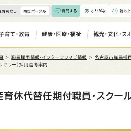
質問する
ふりがな
読み上
急情報なし
防災ポータル
子育て・教育
健康・医療・福祉
観光・文化・ス
事
>
職員採用情報・インターンシップ情報
>
名古屋市職員採
ンセラー）採用選考案内
産育休代替任期付職員・スクー