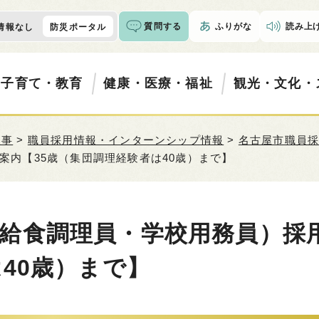
質問する
ふりがな
読み上
情報なし
防災ポータル
・子育て・教育
健康・医療・福祉
観光・文化・
人事
>
職員採用情報・インターンシップ情報
>
名古屋市職員
内【35歳（集団調理経験者は40歳）まで】
給食調理員・学校用務員）採
40歳）まで】