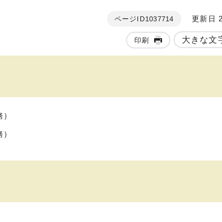
更新日 20
ページID
1037714
大きな文
印刷
務）
務）