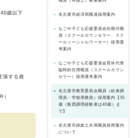
職員（弁護士）募集案内
40歳以下
名古屋市経済局職員採用案内
。
なごや子ども応援委員会任期付職
員（スクールカウンセラー、スク
ールソーシャルワーカー）採用選
考案内
なごや子ども応援委員会育休代替
臨時的任用職員（スクールカウン
主張する政
セラー）採用選考案内
名古屋市教育委員会職員（給食調
外）
理員・学校用務員）採用案内【35
歳（集団調理経験者は40歳）ま
で】
名古屋市緑政土木局職員採用案内
について