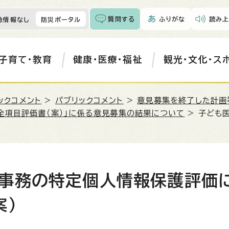
質問する
ふりがな
読み上
急情報なし
防災ポータル
子育て・教育
健康・医療・福祉
観光・文化・ス
ックコメント
>
パブリックコメント
>
意見募集を終了した計画
全項目評価書（案）」に係る意見募集の結果について
> 子ども
事務の特定個人情報保護評価
案）