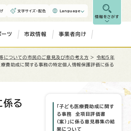
げ
文字サイズ・配色
Language
情報をさがす
ポーツ
市政情報
事業者向け
等についての市民のご意見及び市の考え方
>
令和5年
医療費助成に関する事務の特定個人情報保護評価に係る
に係る
「子ども医療費助成に関す
る事務 全項目評価書
（案）」に係る意見募集の結
果について