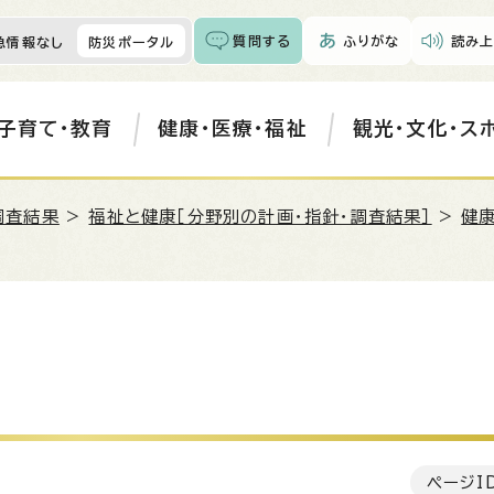
質問する
ふりがな
読み上
急情報なし
防災ポータル
子育て・教育
健康・医療・福祉
観光・文化・ス
調査結果
>
福祉と健康［分野別の計画・指針・調査結果］
>
健康
ページI