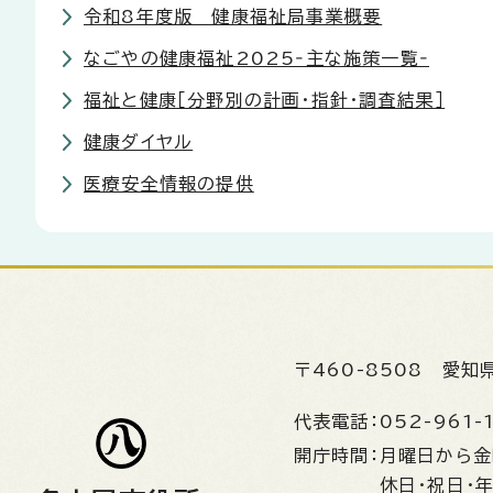
令和8年度版 健康福祉局事業概要
なごやの健康福祉2025‐主な施策一覧‐
福祉と健康［分野別の計画・指針・調査結果］
健康ダイヤル
医療安全情報の提供
〒460-8508
愛知
代表電話：
052-961-
開庁時間：
月曜日から
休日・祝日・